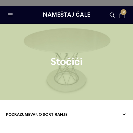
0
NAMEŠTAJ ČALE
Stočići