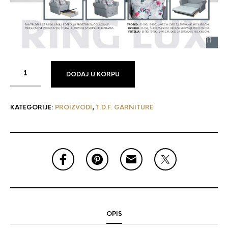
DODAJ U KORPU
KATEGORIJE:
PROIZVODI
,
T.D.F. GARNITURE
OPIS