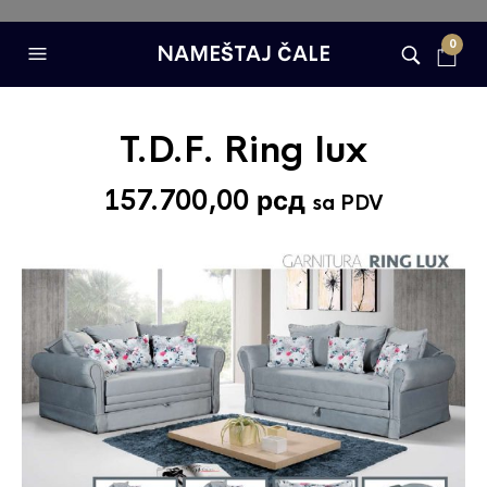
0
NAMEŠTAJ ČALE
T.D.F. Ring lux
157.700,00
рсд
sa PDV